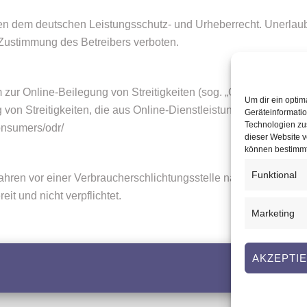
en dem deutschen Leistungsschutz- und Urheberrecht. Unerlaub
 Zustimmung des Betreibers verboten.
zur Online-Beilegung von Streitigkeiten (sog. „OS-Plattform“) g
Um dir ein optim
g von Streitigkeiten, die aus Online-Dienstleistungsverträgen e
Geräteinformati
Technologien zus
consumers/odr/
dieser Website v
können bestimmt
Funktional
hren vor einer Verbraucherschlichtungsstelle nach dem „Gesetz 
it und nicht verpflichtet.
Marketing
AKZEPTI