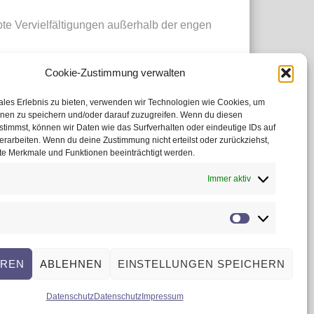
te Vervielfältigungen außerhalb der engen
Cookie-Zustimmung verwalten
eschaffen. Die OS-Plattform dient als
ales Erlebnis zu bieten, verwenden wir Technologien wie Cookies, um
rwachsen. Die OS-Plattform wird unter dem
onen zu speichern und/oder darauf zuzugreifen. Wenn du diesen
timmst, können wir Daten wie das Surfverhalten oder eindeutige IDs auf
erarbeiten. Wenn du deine Zustimmung nicht erteilst oder zurückziehst,
e Merkmale und Funktionen beeinträchtigt werden.
Immer aktiv
über die alternative Streitbeilegung in
Marketing
EREN
ABLEHNEN
EINSTELLUNGEN SPEICHERN
Impressum
|
Datenschutz
Datenschutz
Datenschutz
Impressum