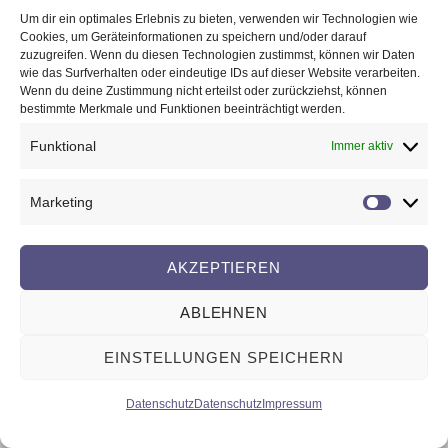
15
Um dir ein optimales Erlebnis zu bieten, verwenden wir Technologien wie
Cookies, um Geräteinformationen zu speichern und/oder darauf
2022
zuzugreifen. Wenn du diesen Technologien zustimmst, können wir Daten
wie das Surfverhalten oder eindeutige IDs auf dieser Website verarbeiten.
Hello world!
Wenn du deine Zustimmung nicht erteilst oder zurückziehst, können
bestimmte Merkmale und Funktionen beeinträchtigt werden.
Uncategorized
1
EMUG
Funktional
Immer aktiv
Welcome to WordPress. This is your first post.
Edit or delete it, then start writing!
Marketing
Marketi
AKZEPTIEREN
ABLEHNEN
Impressum
|
Datenschutz
EINSTELLUNGEN SPEICHERN
Datenschutz
Datenschutz
Impressum