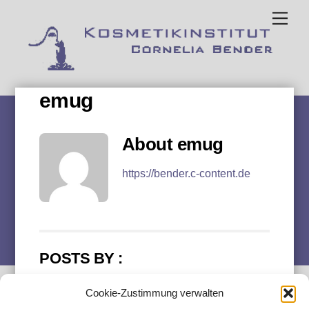
Skip
Men
to
content
emug
About
emug
https://bender.c-content.de
POSTS BY :
Cookie-Zustimmung verwalten
NOVEMBER